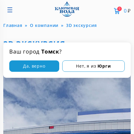
0
0
₽
Главная
О компании
3D экскурсия
3D ЭКСКУРСИЯ
Ваш город
Томск
?
Да, верно
Нет, я из
Юрги