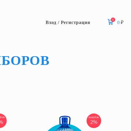
0
Вход / Регистрация
0
₽
ИБОРОВ
бэк
кешбэк
%
2%