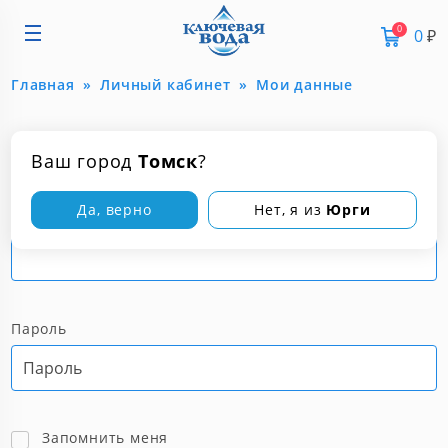
0
0
₽
Главная
Личный кабинет
Мои данные
АВТОРИЗАЦИЯ
Ваш город
Томск
?
Да, верно
Нет, я из
Юрги
Логин
Пароль
Запомнить меня