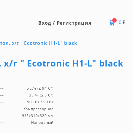
0
0
₽
Вход / Регистрация
ол. х/г " Ecotronic H1-L" black
х/г " Ecotronic H1-L" black
5 л/ч (≤ 94 C°)
3 л/ч (≥ 5 C°)
500 Вт / 90 Вт
Компрессорное
955x310x320 мм
Напольный