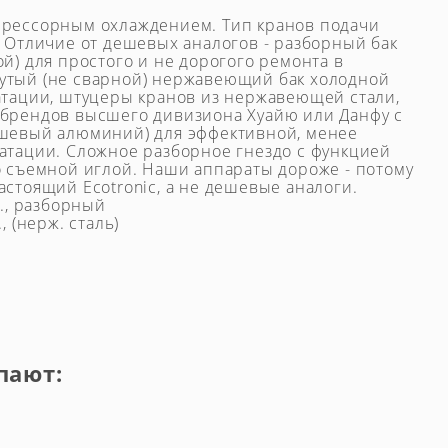
прессорным охлаждением. Тип кранов подачи
. Отличие от дешевых аналогов - разборный бак
й) для простого и не дорогого ремонта в
утый (не сварной) нержавеющий бак холодной
атации, штуцеры кранов из нержавеющей стали,
 брендов высшего дивизиона Хуайю или Данфу с
ешевый алюминий) для эффективной, менее
атации. Сложное разборное гнездо с функцией
о съемной иглой. Наши аппараты дороже - потому
астоящий Ecotronic, а не дешевые аналоги.
л., разборный
, (нерж. сталь)
пают: