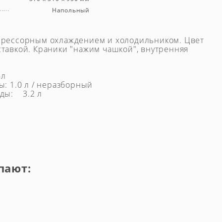
Напольный
прессорным охлаждением и холодильником. Цвет
тавкой. Краники "нажим чашкой", внутренняя
6л
ы: 1.0 л / неразборный
оды: 3.2 л
пают: