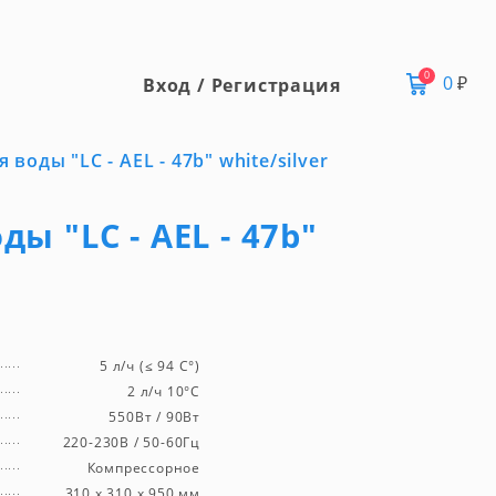
0
0
₽
Вход / Регистрация
 воды "LC - AEL - 47b" white/silver
ды "LC - AEL - 47b"
5 л/ч (≤ 94 C°)
2 л/ч 10°C
550Вт / 90Вт
220-230В / 50-60Гц
Компрессорное
310 х 310 х 950 мм