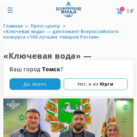
0
0
₽
Главная
Пресс-центр
«Ключевая вода» — дипломант Всероссийского
конкурса «100 лучших товаров России»
«Ключевая вода» —
дипломант Всероссийского
Ваш город
Томск
?
конкурса «100 лучших
товаров России»
Да, верно
Нет, я из
Юрги
13 ноября 2025