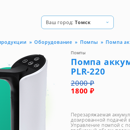
Ваш город:
Томск
 продукции
Оборудование
Помпы
Помпа ак
Помпы
Помпа аккум
PLR-220
2000 ₽
1800 ₽
Перезаряжаемая аккумул
дозированной подачей 
Управление помпой с п