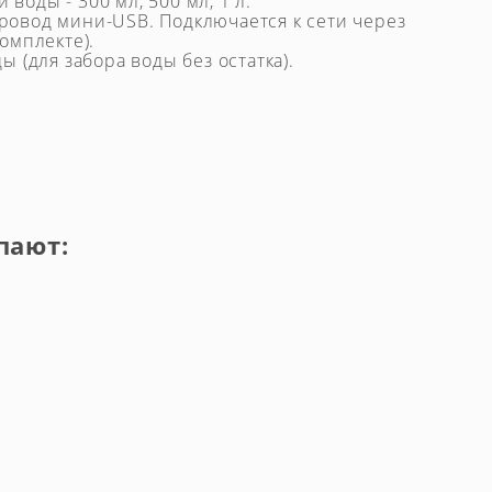
воды - 300 мл, 500 мл, 1 л.
ровод мини-USB. Подключается к сети через
комплекте).
ы (для забора воды без остатка).
пают: