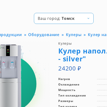
Ваш город:
Томск
 продукции
Оборудование
Кулеры
Кулер нап
Кулеры
Кулер напол. 
- silver"
24200
₽
Нагрев
Охлаждение
Мощность
Тип охлаждения
Размеры
Тип кулера