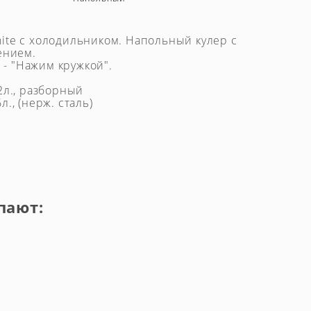
hite с холодильником. Напольный кулер с
ением.
 - "Нажим кружкой".
2л., разборный
., (нерж. сталь)
пают: