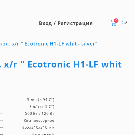
0
0
₽
Вход / Регистрация
ол. х/г " Ecotronic Н1-LF whit - silver"
х/г " Ecotronic Н1-LF whit
5 л/ч (≤ 94 C°)
3 л/ч (≥ 5 C°)
500 Вт / 120 Вт
Компрессорное
955x310x310 мм
Напольный