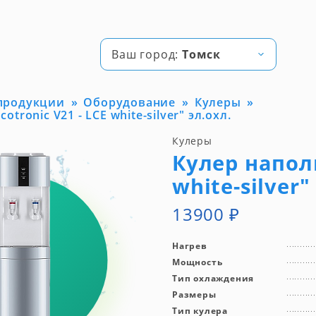
Ваш город:
Томск
 продукции
Оборудование
Кулеры
tronic V21 - LCE white-silver" эл.охл.
Кулеры
Кулер наполь
white-silver"
13900
₽
Нагрев
Мощность
Тип охлаждения
Размеры
Тип кулера