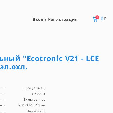
0
0
₽
Вход / Регистрация
ный "Ecotronic V21 - LCE
 эл.охл.
5 л/ч (≤ 94 C°)
≥ 500 Вт
Электронное
960x310x310 мм
Напольный